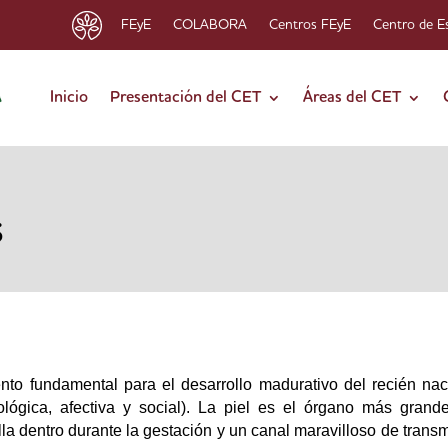
FEyE
COLABORA
Centros FEyE
Centro de E
Inicio
Presentación del CET
Áreas del CET
S
to fundamental para el desarrollo madurativo del recién nac
cológica, afectiva y social). La piel es el órgano más grand
la dentro durante la gestación y un canal maravilloso de trans