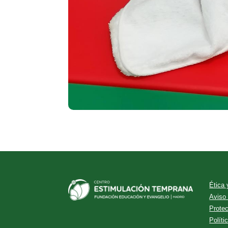
Ética
Aviso
Prote
Políti