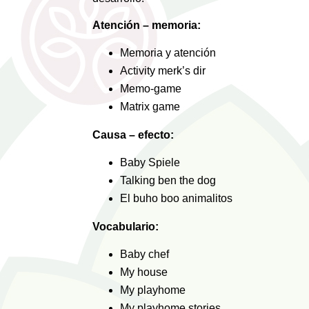
Atención – memoria:
Memoria y atención
Activity merk’s dir
Memo-game
Matrix game
Causa – efecto:
Baby Spiele
Talking ben the dog
El buho boo animalitos
Vocabulario:
Baby chef
My house
My playhome
My playhome stories